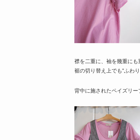
襟を二重に、袖を幾重にも
裾の切り替え上でも”ふわ
背中に施されたペイズリー