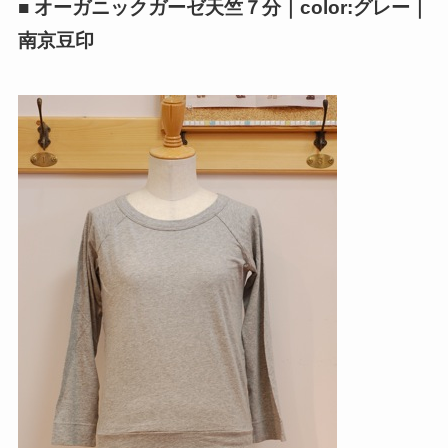
■ オーガニックガーゼ天竺７分｜color:グレー｜
南京豆印