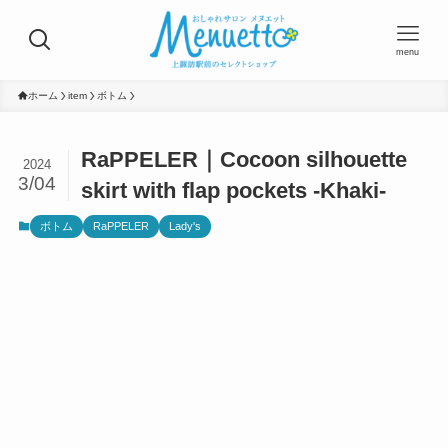
menu
ホーム
item
ボトム
RaPPELER｜Cocoon silhouette
2024
3/04
skirt with flap pockets -Khaki-
ボトム
RaPPELER
Lady's