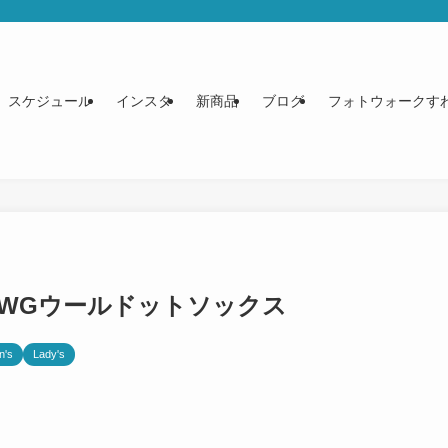
スケジュール
インスタ
新商品
ブログ
フォトウォークす
G WGウールドットソックス
n's
Lady's