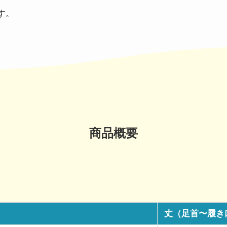
す。
商品概要
丈（足首〜履き