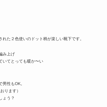
された２色使いのドット柄が楽しい靴下です。
編み上げ
ていてとっても暖か〜い
で男性もOK。
ております）
しょう？