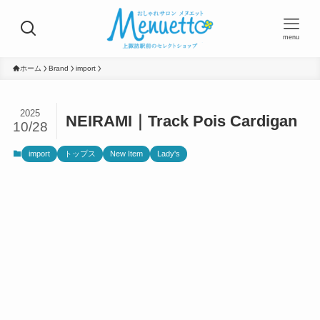
menu
ホーム
Brand
import
2025
NEIRAMI｜Track Pois Cardigan
10/28
import
トップス
New Item
Lady's