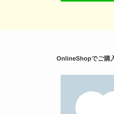
OnlineShopで