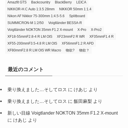
Amazfit GTS
Backcountry
BlackBerry
LEICA
NIKKOR-H.C Auto 1:3.5 28mm
NIKKOR 50mm 1:1.4
Nikon AF Nikkor 75-300mm 1:4.5-5.6
Splitboard
SUMMICRON-M 1:2/50
Voigtländer BESSA-R
Voigtländer NOKTON 35mm F1.2 X-mount
X-Pro
X-Pro2
XF18-55mmF2.8-4 R LM OIS
XF23mmF2 R WR
XF35mmF1.4 R
XF55-200mmF3.5-4.8 R LM OIS
XF56mmF1.2 R APD
XF80mmF2.8 R LM OIS WR Macro
物欲?
物欲？
最近のコメント
乗り換えました…そしてロス
に
けあじ
より
乗り換えました…そしてロス
に
飯田麻梨
より
新しい目線 Voigtlander NOKTON 35mm F1.2 X-mount
に
けあじ
より