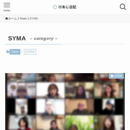
menu
ホーム
Town
SYMA
SYMA
– category –
Town
SYMA
SYMA