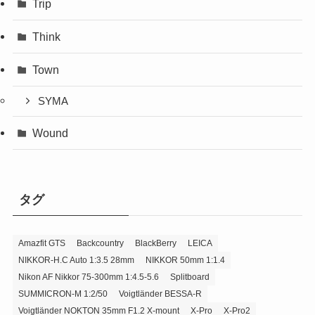
Trip
Think
Town
SYMA
Wound
タグ
Amazfit GTS
Backcountry
BlackBerry
LEICA
NIKKOR-H.C Auto 1:3.5 28mm
NIKKOR 50mm 1:1.4
Nikon AF Nikkor 75-300mm 1:4.5-5.6
Splitboard
SUMMICRON-M 1:2/50
Voigtländer BESSA-R
Voigtländer NOKTON 35mm F1.2 X-mount
X-Pro
X-Pro2